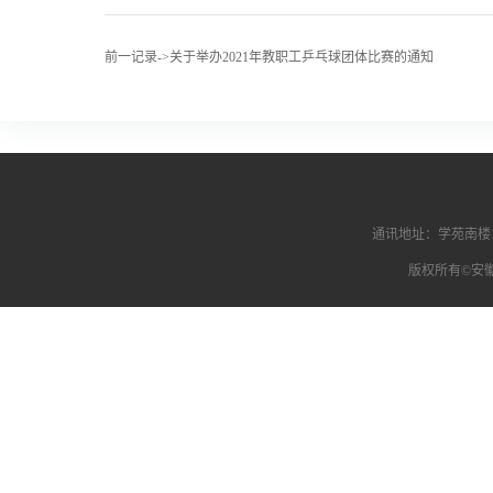
前一记录->关于举办2021年教职工乒乓球团体比赛的通知
通讯地址：学苑南楼1
版权所有©安