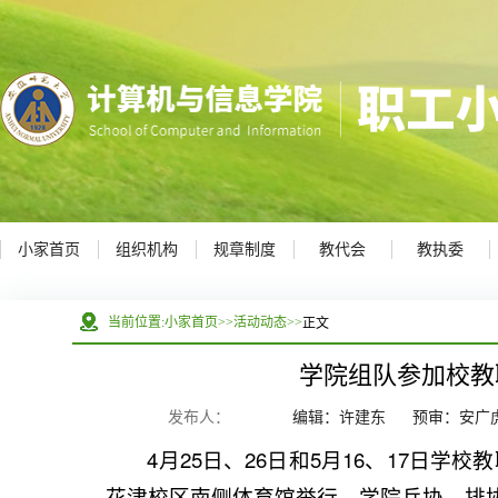
小家首页
组织机构
规章制度
教代会
教执委
正文
当前位置:
小家首页
>>
活动动态
>>
学院组队参加校教
发布人：
编辑：许建东
预审：安广
4月25日、26日和5月16、17日
花津校区南侧体育馆举行。学院乒协、排