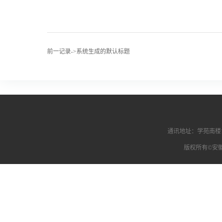
前一记录->系统生成的默认标题
通讯地址：学苑南楼1
版权所有©安