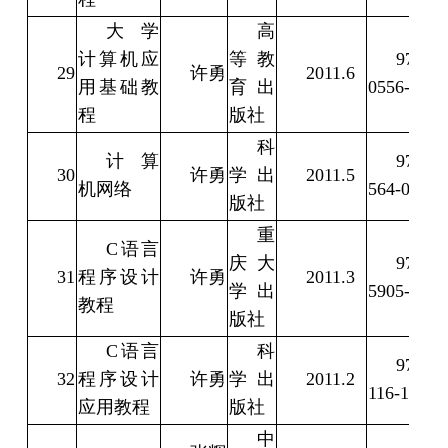
大学
高
计算机应
等教
978-7-
29
许勇
2011.6
用基础教
育出
0556-2
程
版社
科
计算
978-7-
30
许勇
学出
2011.5
机网络
564-0
版社
重
C语言
庆大
978-7-
31
程序设计
许勇
2011.3
学出
5905-7
教程
版社
C语言
科
978-7-
32
程序设计
许勇
学出
2011.2
116-1
应用教程
版社
中