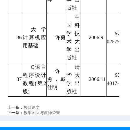
版社
中
国科
大学
学技
978-7-
36
计算机应
许勇
2006.9
术大
02579-2
用基础
学出
版社
C语言
清
许
程序设计
华大
978-7-
37
勇，戴
2006.11
教程(第2
学出
4017-7
仕明
版)
版社
上一条：
教研论文
下一条：
教学团队与教师荣誉