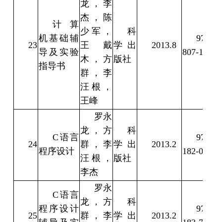
龙，李
杰，陈
计算
少军，
科
机基础辅
978-7-
23
王戴
学出
2013.8
导及实验
807-1
木，方
版社
指导书
群，李
汪根，
王峰
罗永
龙，方
科
C语言
978-7-
24
群，李
学出
2013.2
程序设计
182-0
汪根，
版社
李杰
罗永
C语言
龙，方
科
程序设计
978-7-
25
群，李
学出
2013.2