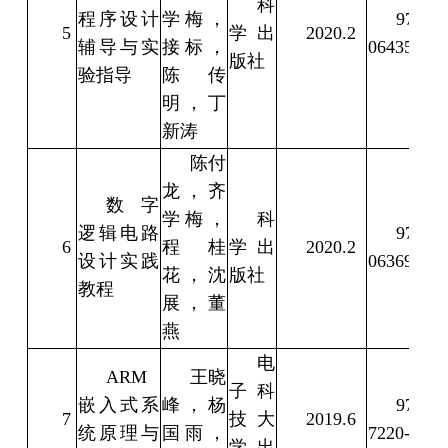
科
程序设计
学梅，
978-7-
5
学出
2020.2
辅导与实
接标，
064351-3
版社
验指导
陈传
明，丁
新涛
陈付
龙，齐
数字
学梅，
科
逻辑电路
978-7-
6
程桂
学出
2020.2
设计实践
063699-7
花，沈
版社
教程
展，董
燕
电
ARM
王晓
子科
嵌入式系
峰，杨
978-7-
7
技大
2019.6
统原理与
国雨，
7220-8
学出