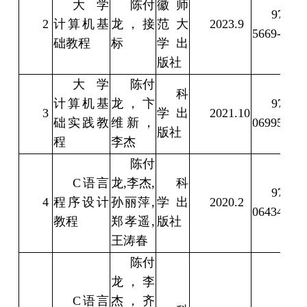
大学
陈付
徽师
978-7-
2
计算机基
龙，接
范大
2023.9
5669-7
础教程
标
学出
版社
大学
陈付
科
计算机基
龙，卞
978-7-
3
学出
2021.10
础实践教
维新，
069955-8
版社
程
李杰
陈付
C语言
龙,李杰,
科
978-7-
4
程序设计
孙丽萍,
学出
2020.2
064348-3
教程
郑孝遥,
版社
王涛春
陈付
龙，李
C语言
杰，齐