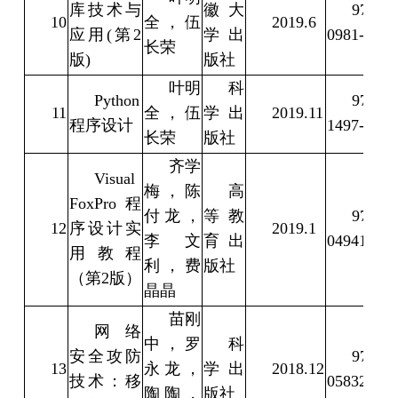
库技术与
徽大
978-7-
10
全，伍
2019.6
应用(第2
学出
0981-2
长荣
版)
版社
叶明
科
Python
978-7-
11
全，伍
学出
2019.11
程序设计
1497-1
长荣
版社
齐学
Visual
梅，陈
高
FoxPro程
付龙，
等教
978-7-
12
序设计实
2019.1
李文
育出
049410-5
用教程
利，费
版社
（第2版）
晶晶
苗刚
网络
中，罗
科
安全攻防
978-7-
13
永龙，
学出
2018.12
技术：移
058327-7
陶陶，
版社