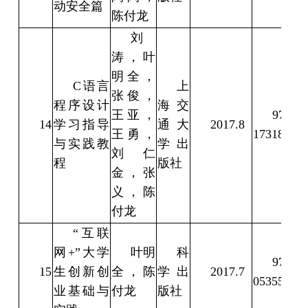
动安全篇
陈付龙
刘
涛，叶
明全，
C语言
上
张俊，
程序设计
海交
王亚，
978-7-
14
学习指导
通大
2017.8
王勇，
17318-8
与实践教
学出
刘仁
程
版社
金，张
义，陈
付龙
“互联
网+”大学
叶明
科
978-7-
15
生创新创
全，陈
学出
2017.7
053554-2
业基础与
付龙
版社