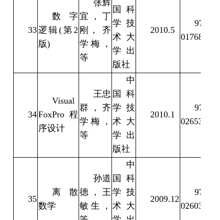
张辉
国科
数字
宜，丁
学技
978-7-
33
逻辑(第2
刚， 齐
2010.5
术大
01768-1
版)
学梅，
学出
等
版社
中
王忠
国科
Visual
群，齐
学技
978-7-
34
FoxPro程
2010.1
学梅，
术大
02653-9
序设计
等
学出
版社
中
孙道
国科
离散
德，王
学技
978-7-
35
2009.12
数学
敏生，
术大
02603-4
等
学出