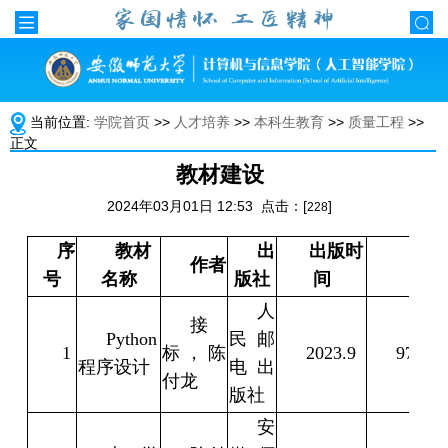
当前位置:
学院首页
>>
人才培养
>>
本科生教育
>>
质量工程
>>
正文
教材建设
2024年03月01日 12:53 点击：[
]
228
序
教材
出
出版时
作者
I
号
名称
版社
间
人
接
Python
民邮
1
标，陈
2023.9
97871
程序设计
电出
付龙
版社
安