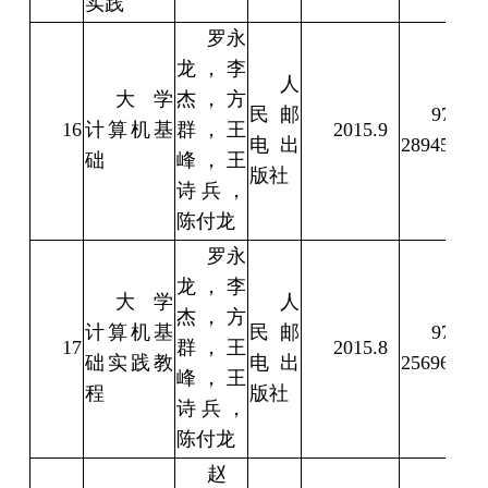
实践
罗永
龙，李
人
大学
杰，方
民邮
978-7-
16
计算机基
群，王
2015.9
电出
28945-2
础
峰，王
版社
诗兵，
陈付龙
罗永
龙，李
大学
人
杰，方
计算机基
民邮
978-7-
17
群，王
2015.8
础实践教
电出
25696-6
峰，王
程
版社
诗兵，
陈付龙
赵