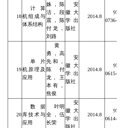
姝，陈
安
计算
洁， 段
徽大
978-7-
18
机组成与
2014.8
震，陈
学出
0736-8
体系结构
付龙，
版社
刘路
黄
勇，高
安
单片
先和， 
徽大
978-7-
19
机原理及
陈付
2014.8
学出
0615-6
应用
龙， 王
版社
本有，
焦俊
安
数据
叶明
徽大
978-7-
20
库技术与
全，伍
2014.8
学出
0614-9
应用
长荣
版社