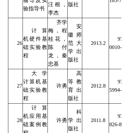
辅导及实
183-7
汪根，
版社
验指导书
李杰
齐学
安
计算
梅，程
徽师
机硬件基
桂花，
978-7-
26
范大
2013.2
础实验教
陈付
0010-2
学出
程
龙，秦
版社
忠基
大学
高
计算机基
等教
978-7-
27
许勇
2012.8
础
实验教
育出
5994-7
程
版社
计算
科
机应用基
978-7-
28
许勇
学出
2011.8
础案例教
826-8
版社
程