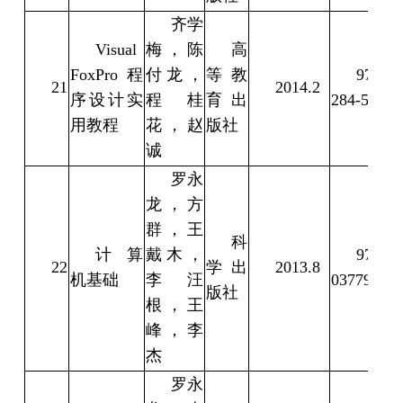
齐学
Visual
梅，陈
高
FoxPro程
付龙，
等教
978-7-
21
2014.2
序设计实
程桂
育出
284-5
用教程
花，赵
版社
诚
罗永
龙，方
群，王
科
计算
戴木，
978-7-
22
学出
2013.8
机基础
李汪
037792-0
版社
根，王
峰，李
杰
罗永