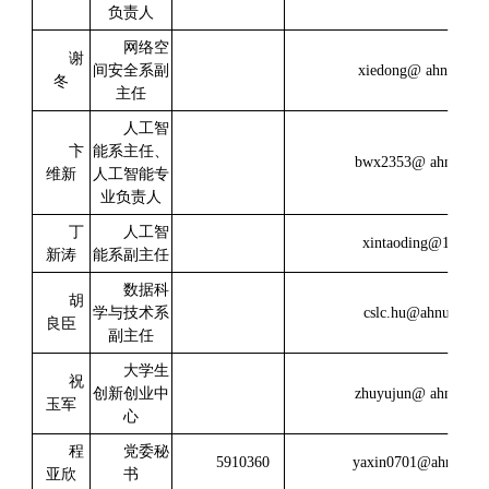
负责人
网络空
谢
间安全系副
xiedong@ ahnu.edu.
冬
主任
人工智
卞
能系主任、
bwx2353@ ahnu.edu
维新
人工智能专
业负责人
丁
人工智
xintaoding@163.co
新涛
能系副主任
数据科
胡
学与技术系
cslc.hu@ahnu.edu.c
良臣
副主任
大学生
祝
创新创业中
zhuyujun@ ahnu.edu
玉军
心
程
党委秘
5910360
yaxin0701@ahnu.edu
亚欣
书