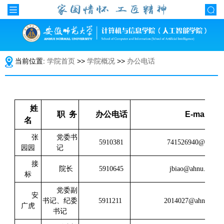
当前位置:
学院首页
>>
学院概况
>>
办公电话
姓
职
务
办公电话
E-mail
名
党委书
张
5910381
741526940@qq.co
记
园园
接
院长
59
10645
jbiao@ahnu.edu.cn
标
党委副
安
书记、纪委
5911211
2014027@ahnu.edu.
广虎
书记