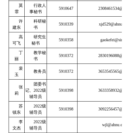
莫
行政人
5910647
2308461534@qq.c
霏
事秘书
许
科研秘
5910339
xjd529@ahnu.edu.c
建东
书
高
研究生
5910358
gaokefei@sina.co
可飞
秘书
丁
教学秘
5910372
2830196088@qq.c
丽
书
裴
教务员
5910372
3653545565@qq.c
玉
团委书
张
记、2022级
5910398
3633358932@qq.c
莉
辅导员
苏
2022级
5910398
3092256457@qq.c
镇东
辅导员
李
2022级
wjl@ahnu.edu.cn
文杰
辅导员