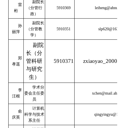
副院长
雷
（分管行
5910369
leiheng@ahnu.edu.c
桁
政）
副院长
孙
（分管教
5910351
slp620@163.com
丽萍
学）
副院
长（分
郑
管科研
5910371
zxiaoyao_2000@16
孝遥
与研究
生）
学术分
李
委会主任委
xchen@mail.ahnu.edu
汪根
员
计算机
俞
科学与技术
qingyingyu@163.c
庆英
系主任