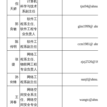
计算机
倪
科学与技术
tjni94@ahnu.edu.c
天娇
系副主任
软件工
郭
程系主任、
glm1999@ ahnu.edu.
良敏
软件工程专
业负责人
陈
软件工
ccm1981@ ahnu.edu.
传明
程系副主任
网络工
张
程系主任、
zjzj2526@163.co
捷
物联网工程
专业负责人
孙
网络工
sunjf@ahnu.edu.cn
剑锋
程系副主任
网络空
间安全系主
王
任、网络空
wangtc@ahnu.edu.c
涛春
间安全专业