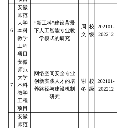
安徽
师范
大学
“新工科”建设背景
周
校
202101-
6
本科
下人工智能专业教
文
级
202212
教学
学模式的研究
工程
项目
安徽
师范
网络空间安全专业
大学
创新实践人才的培
谢
校
202101-
7
本科
养路径与建设机制
冬
级
202212
教学
研究
工程
项目
安徽
师范