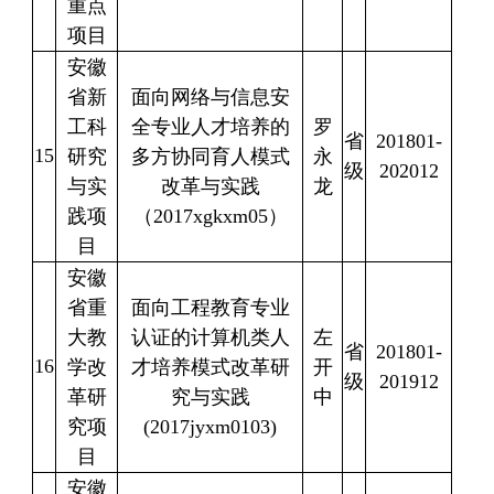
重点
项目
安徽
省新
面向网络与信息安
工科
全专业人才培养的
罗
省
201801-
15
研究
多方协同育人模式
永
级
202012
与实
改革与实践
龙
践项
（
2017xgkxm05
）
目
安徽
省重
面向工程教育专业
大教
认证的计算机类人
左
省
201801-
16
学改
才培养模式改革研
开
级
201912
革研
究与实践
中
究项
(2017jyxm0103)
目
安徽