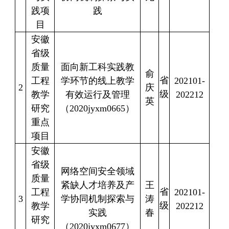
践项
践
目
安徽
省级
质量
面向新工科实践教
俞
省
工程
学环节的线上教学
202101-
2
庆
级
教学
有效运行及管理
202212
英
研究
（
2020jyxm0665
）
重点
项目
安徽
省级
网络空间安全领域
质量
紧缺人才培养及产
王
省
工程
202101-
3
学协同机制探索与
涛
级
教学
202212
实践
春
研究
（
2020jyxm0677
）