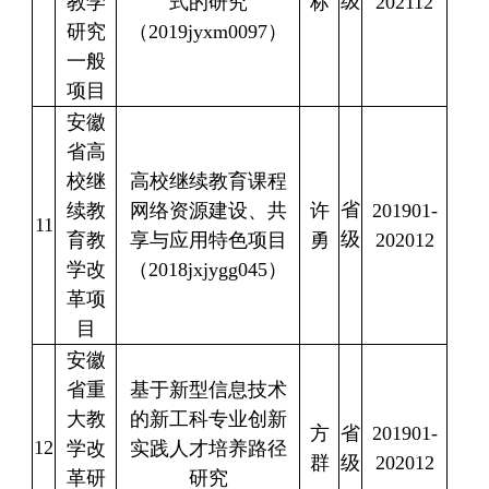
级
教学
式的研究
标
202112
研究
（
2019jyxm0097
）
一般
项目
安徽
省高
校继
高校继续教育课程
省
续教
网络资源建设、共
许
201901-
11
级
育教
享与应用特色项目
勇
202012
学改
（
2018jxjygg045
）
革项
目
安徽
省重
基于新型信息技术
大教
的新工科专业创新
方
省
201901-
12
学改
实践人才培养路径
群
级
202012
革研
研究