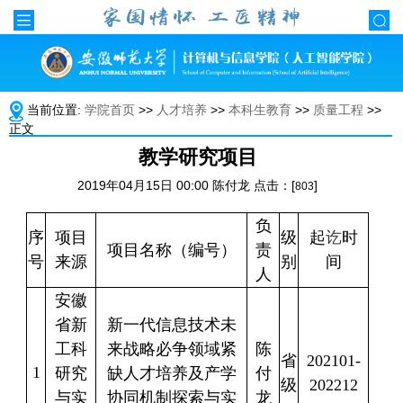
当前位置:
学院首页
>>
人才培养
>>
本科生教育
>>
质量工程
>>
正文
教学研究项目
2019年04月15日 00:00 陈付龙 点击：[
]
803
负
序
项目
级
起
讫
时
项目名称（编号）
责
号
来源
别
间
人
安徽
省新
新一代信息技术未
工科
来战略必争领域紧
陈
省
202101-
1
研究
缺人才培养及产学
付
级
202212
与实
协同机制探索与实
龙