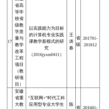
省高
等学
校省
级教
以实践能力为目标
学质
的计算机专业实践
王
省
量与
201701-
17
课教学新模式的研
涛
级
教学
201812
究
春
改革
（
2016jyxm0411
）
工程
项目
（教
研项
目）
安徽
省重
“
互联网
+”
时代工科
大教
应用型专业大学生
陈
省
201601-