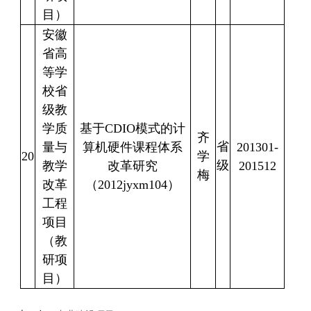
目）
安徽
省高
等学
校省
级教
学质
基于
CDIO
模式的计
齐
省
量与
算机硬件课程体系
201301-
20
学
级
教学
改革研究
201512
梅
改革
（
2012jyxm104
）
工程
项目
（教
研项
目）