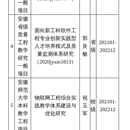
一般
项目
安徽
省级
面向新工科软件工
质量
程专业创新实践型
郭
省
工程
202101-
4
人才培养模式及质
良
级
教学
202212
量监测体系研究
敏
研究
（
2020jyxm1813
）
一般
项目
安徽
师范
大学
物联网工程综合实
祝
校
202101-
5
本科
践教学体系建设与
玉
级
202212
教学
优化研究
军
工程
项目