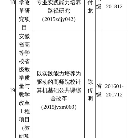
18
学改
专业实践能力培养
付
级
201812
革研
路径研究
龙
究项
（
2015zdjy042
）
目
安徽
省高
等学
校省
级教
以实践能力培养为
学质
驱动的高师院校计
陈
省
量与
201601-
19
算机基础公共课综
传
级
教学
201712
合改革
明
改革
（
2015jyxm069
）
工程
项目
（教
研项