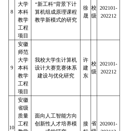
大学
“新工科”背景下计
徐
校
202101-
8
本科
算机组成原理课程
晟
级
202212
教学
教学新模式的研究
工程
项目
安徽
师范
大学
我校大学生计算机
许
校
202101-
9
本科
设计大赛竞赛体系
建
级
202212
教学
建设与优化研究
东
工程
项目
安徽
省级
质量
面向人工智能方向
省
工程
创新性人才培养模
接
202001-
10