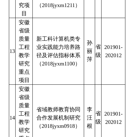
究项
（
2018jyxm1211
）
目
安徽
省级
质量
新工科计算机类专
孙
省
工程
业实践能力培养路
201901-
13
丽
级
教学
径及评估指标体系
202012
萍
研究
（
2018jyxm1100
）
重点
项目
安徽
省级
质量
省域教师教育协同
李
省
工程
201901-
14
合作发展机制研究
汪
级
教学
202012
（
2018jyxm0918
）
根
研究