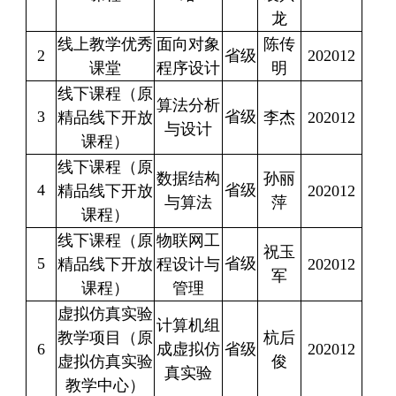
龙
线上教学优秀
面向对象
陈传
2
省级
202012
课堂
程序设计
明
线下课程（原
算法分析
3
省级
精品线下开放
李杰
202012
与设计
课程）
线下课程（原
数据结构
孙丽
4
省级
精品线下开放
202012
与算法
萍
课程）
线下课程（原
物联网工
祝玉
5
省级
精品线下开放
程设计与
202012
军
课程）
管理
虚拟仿真实验
计算机组
教学项目（原
杭后
6
成虚拟仿
省级
202012
虚拟仿真实验
俊
真实验
教学中心）