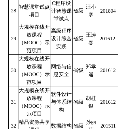
C
程序设
智慧课堂试点
汪小
28
省级
计智慧课
201804
项目
寒
堂试点
大规模在线开
高级程序
放课程
王涛
29
设计综合
省级
201612.
（
MOOC
）示
春
实践
范项目
大规模在线开
放课程
网络与信
郑孝
30
省级
201612
（
MOOC
）示
息安全
遥
范项目
大规模在线开
软件设计
放课程
胡桂
31
与体系结
省级
201612
（
MOOC
）示
银
构
范项目
精品资源共享
孙丽
32
数据结构
省级
201511