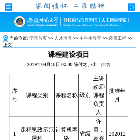
当前位置:
学院首页
>>
人才培养
>>
本科生教育
>>
质量工程
>>
正文
课程建设项目
2019年04月15日 00:00 陈付龙 点击：[
]
612
主讲
教师
/
序
批准年
级别
课程类别
课程名称
课程
号
月
负责
人
许
课程思政示范
计算机网
勇，
1
省级
202012
课程
络
袁兴