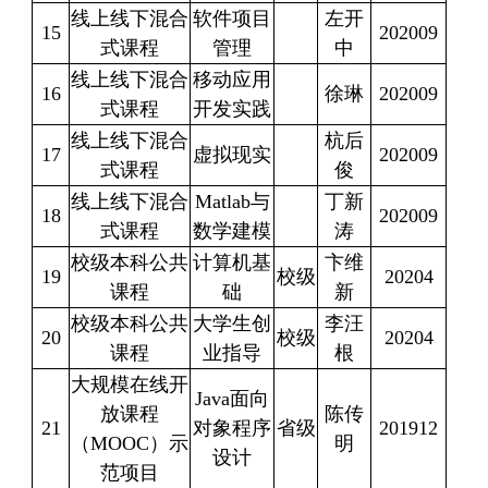
线上线下混合
软件项目
左开
15
202009
式课程
管理
中
线上线下混合
移动应用
16
徐琳
202009
式课程
开发实践
线上线下混合
杭后
17
虚拟现实
202009
式课程
俊
线上线下混合
Matlab
与
丁新
18
202009
式课程
数学建模
涛
校级本科公共
计算机基
卞维
19
校级
20204
课程
础
新
校级本科公共
大学生创
李汪
20
校级
20204
课程
业指导
根
大规模在线开
Java
面向
放课程
陈传
21
对象程序
省级
201912
（
MOOC
）示
明
设计
范项目