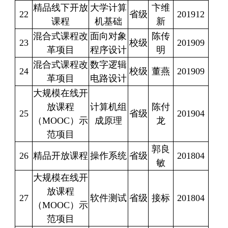
精品线下开放
大学计算
卞维
22
省级
201912
课程
机基础
新
混合式课程改
面向对象
陈传
23
校级
201909
革项目
程序设计
明
混合式课程改
数字逻辑
24
校级
董燕
201909
革项目
电路设计
大规模在线开
放课程
计算机组
陈付
25
省级
201904
（
MOOC
）示
成原理
龙
范项目
郭良
26
精品开放课程
操作系统
省级
201804
敏
大规模在线开
放课程
27
软件测试
省级
接标
201804
（
MOOC
）示
范项目