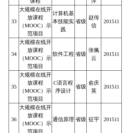
课程
萍
大规模在线开
计算机基
放课程
赵传
33
本技能实
省级
201511
（
MOOC
）示
信
践
范项目
大规模在线开
放课程
张佩
34
软件工程
省级
201511
（
MOOC
）示
云
范项目
大规模在线开
放课程
C
语言程
俞庆
35
省级
201511
（
MOOC
）示
序设计
英
范项目
大规模在线开
放课程
36
通信原理
省级
征宇
201511
（
MOOC
）示
范项目