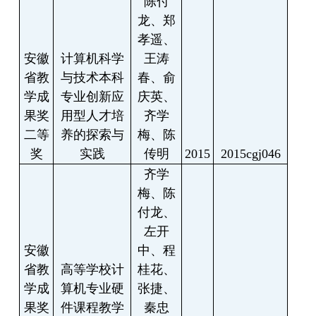
陈付
龙、郑
孝遥、
安徽
计算机科学
王涛
省教
与技术本科
春、俞
学成
专业创新应
庆英、
果奖
用型人才培
齐学
二等
养的探索与
梅、陈
奖
实践
传明
2015
2015cgj046
齐学
梅、陈
付龙、
左开
安徽
中、程
省教
高等学校计
桂花、
学成
算机专业硬
张捷、
果奖
件课程教学
秦忠