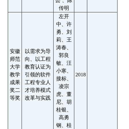
芸
、陈
传明
左开
中、许
勇、刘
莉、王
涛春、
安徽
以需求为导
郭良
师范
向、以工程
敏、汪
大学
教育认证为
小寒、
教学
引领的软件
2018
接标、
成果
工程专业人
凌宗
奖二
才培养模式
虎、董
等奖
改革与实践
尼、胡
桂银、
高勇
钢、桂