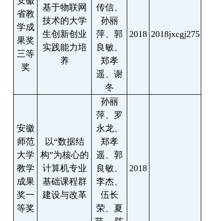
安徽
基于物联网
传信、
省教
技术的大学
孙丽
学成
生创新创业
萍、郭
2018
2018jxcgj275
果奖
实践能力培
良敏、
三等
养
郑孝
奖
遥、谢
冬
孙丽
萍、罗
安徽
永龙、
师范
以
“
数据结
郑孝
大学
构
”
为核心的
遥、郭
教学
计算机专业
良敏、
2018
成果
基础课程群
李杰、
奖一
建设与改革
伍长
等奖
荣、夏