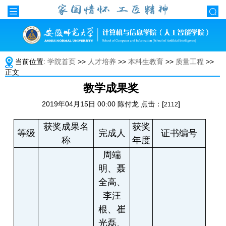
当前位置:
学院首页
>>
人才培养
>>
本科生教育
>>
质量工程
>>
正文
教学成果奖
2019年04月15日 00:00 陈付龙 点击：[
]
2112
获奖成果名
获奖
等级
完成人
证书编号
称
年度
周端
明、聂
全高、
李汪
根、崔
光磊、