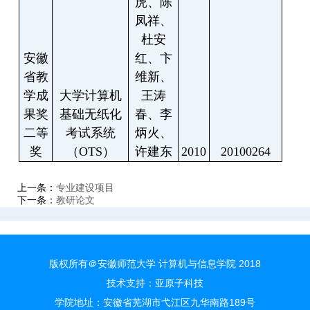
虎、陈
凤祥、
杜安
安徽
红、卞
省教
维新、
学成
大学计算机
王涛
果奖
基础无纸化
春、李
二等
考试系统
炳火、
奖
（
OTS
）
许建东
2010
20100264
上一条：
专业建设项目
下一条：
教研论文
版权所有＠安徽师范大学 计算机与信息学院 2018
技术支持：
亚原子科技
学院地址：安徽省芜湖市弋江区九华南路189号