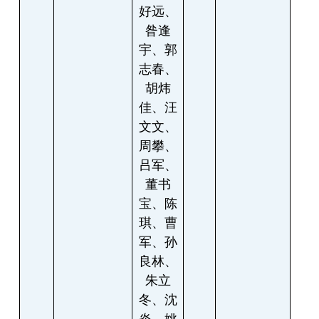
好远、
昝逢
宇、郭
志春、
胡炜
佳、汪
文文、
周攀、
吕军、
董书
宝、陈
琪、曹
军、孙
良林、
朱立
冬、沈