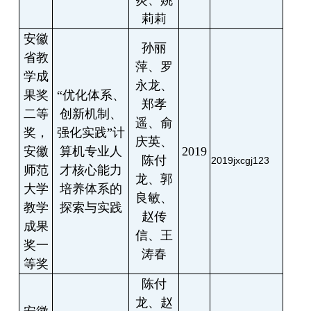
炎、姚
莉莉
安徽
孙丽
省教
萍、罗
学成
永龙、
果奖
“
优化体系、
郑孝
二等
创新机制、
遥、俞
奖，
强化实践
”
计
庆英、
安徽
算机专业人
2019
陈付
2019jxcgj123
师范
才核心能力
龙、郭
大学
培养体系的
良敏、
教学
探索与实践
赵传
成果
信、王
奖一
涛春
等奖
陈付
龙、赵