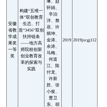
琳、赵
怀娟、
构建
“
五维一
辛治
体
”
双创教育
洋、詹
安徽
生态、打
蓓、许
省教
造
“3456”
双创
炳坤、
学成
扶持链条
金涛、
2019
2019jxcgj112
果奖
——
地方高
余涛、
一等
师院校创新
马梅、
奖
创业教育改
何道
革的探索与
江、陈
实践
付龙、
许新
胜、张
小俊、
曹卫
东、胡