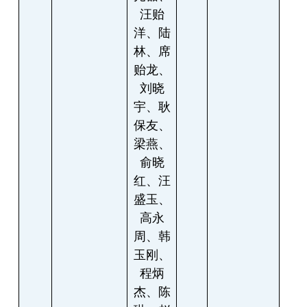
汪贻
洋、陆
林、席
贻龙、
刘晓
宇、耿
保友、
梁燕、
俞晓
红、汪
盛玉、
高永
周、韩
玉刚、
程炳
杰、陈