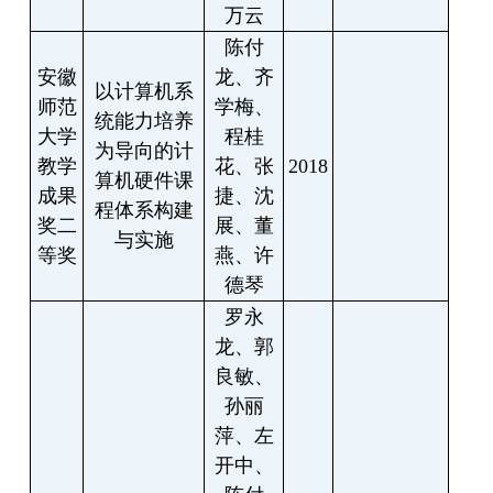
万云
陈付
安徽
龙、齐
以计算机系
师范
学梅、
统能力培养
大学
程桂
为导向的计
教学
花、张
2018
算机硬件课
成果
捷、沈
程体系构建
奖二
展、董
与实施
等奖
燕、许
德琴
罗永
龙、郭
良敏、
孙丽
萍、左
开中、