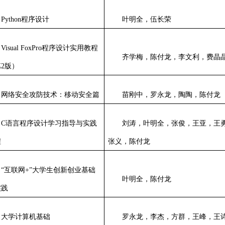
Python
程序设计
叶明全，伍长荣
Visual FoxPro
程序设计实用教程
齐学梅，陈付龙，李文利，费晶
第
2
版）
网络安全攻防技术：移动安全篇
苗刚中，罗永龙，陶陶，陈付龙
C
语言程序设计学习指导与实践
刘涛，叶明全，张俊，王亚，王
程
张义，陈付龙
“
互联网
+”
大学生创新创业基础
叶明全，陈付龙
实践
大学计算机基础
罗永龙，李杰，方群，王峰，王