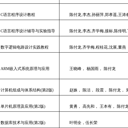
,
,
,
,
C
语言程序设计教程
陈付龙
李杰
孙丽萍
郑孝遥
王涛
,
,
,
,
,
C
语言程序设计辅导与实验指导
陈付龙
李杰
齐学梅
接标
陈传明
,
,
,
,
数字逻辑电路设计实践教程
陈付龙
齐学梅
程桂花
沈展
董燕
ARM
嵌入式系统原理与应用
王晓峰， 杨国雨， 陈付龙
(
2
)
计算机组成与体系结构
第
版
赵姝， 陈洁， 段震， 陈付龙， 
单片机原理及应用
(
第
2
版
)
黄勇， 高先和， 王本有， 陈付
数据库技术与应用
(
第
2
版
)
叶明全，伍长荣