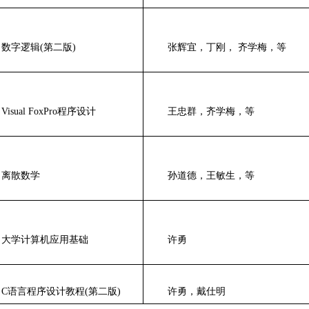
数字逻辑
(
第二版
)
张辉宜，丁刚， 齐学梅，等
Visual FoxPro
程序设计
王忠群，齐学梅，等
离散数学
孙道德，王敏生，等
大学计算机应用基础
许勇
C
语言程序设计教程
(
第二版
)
许勇，戴仕明