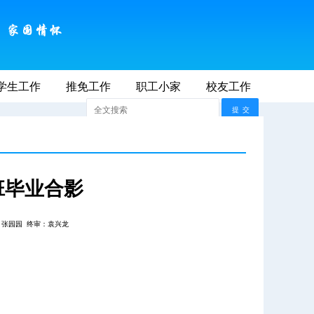
学生工作
2026年8月9日 AM 12:38:26
推免工作
职工小家
联系我们
校友工作
师大首页
班毕业合影
：张园园
终审：袁兴龙