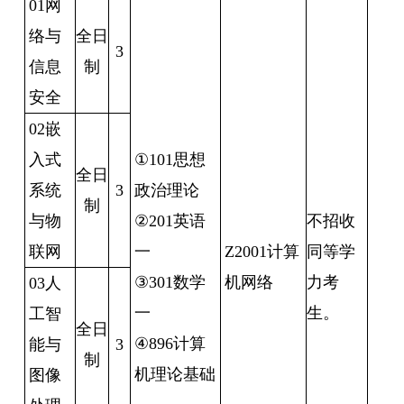
01
网
络与
全日
3
信息
制
安全
02
嵌
入式
①101
思想
全日
系统
3
政治理论
制
与物
②201
英语
不招收
联网
一
Z2001
计算
同等学
③301
数学
机网络
力考
03
人
一
生。
工智
全日
④896
计算
能与
3
制
机理论基础
图像