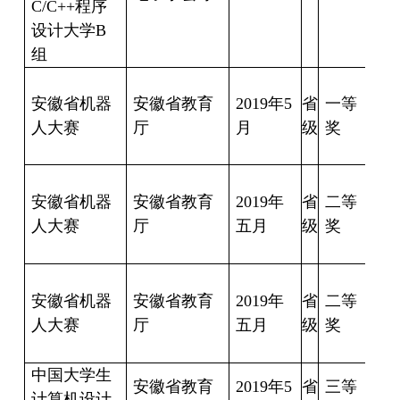
C/C++
程序
朱
设计大学
B
俊
组
宁
安徽省机器
安徽省教育
2019
年
5
省
一等
丹
人大赛
厅
月
级
奖
宇
周
豪
安徽省机器
安徽省教育
2019
年
省
二等
人大赛
厅
五月
级
奖
军
姜
雨
安徽省机器
安徽省教育
2019
年
省
二等
人大赛
厅
五月
级
奖
平
中国大学生
安徽省教育
2019
年
5
省
三等
计算机设计
郑