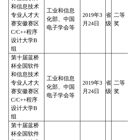
和信息技术
工业和信息
专业人才大
2019
年
3
省
二等
化部、中国
汪
赛安徽赛区
月
24
日
级
奖
电子学会等
C/C++
程序
设计大学
B
组
第十届蓝桥
杯全国软件
和信息技术
工业和信息
专业人才大
2019
年
3
省
二等
赵
化部、中国
赛安徽赛区
月
24
日
级
奖
17
电子学会等
C/C++
程序
设计大学
B
组
第十届蓝桥
杯全国软件