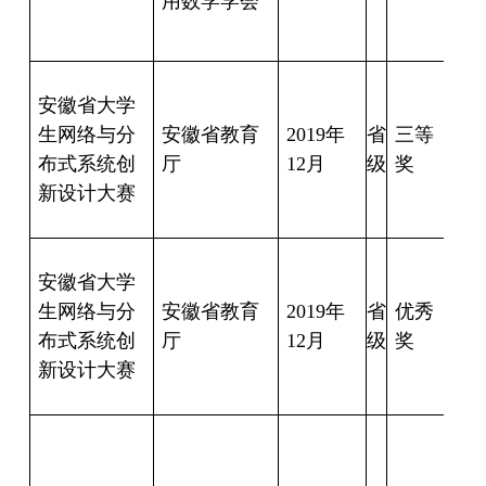
用数学学会
汝
叶
吴
安徽省大学
17
生网络与分
安徽省教育
2019
年
省
三等
布式系统创
厅
12
月
级
奖
17
新设计大赛
成
宁
安徽省大学
丹
生网络与分
安徽省教育
2019
年
省
优秀
布式系统创
厅
12
月
级
奖
乐
新设计大赛
健
吴
伟