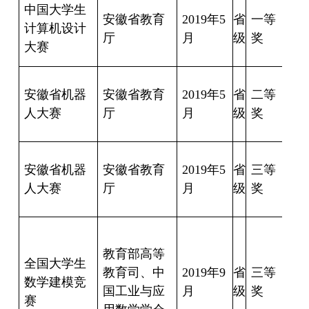
苗
中国大学生
安徽省教育
2019
年
5
省
一等
驰
计算机设计
厅
月
级
奖
大赛
笑
黄
安徽省机器
安徽省教育
2019
年
5
省
二等
成
人大赛
厅
月
级
奖
涛
潘
安徽省机器
安徽省教育
2019
年
5
省
三等
峰
人大赛
厅
月
级
奖
豪
吴
伟
教育部高等
全国大学生
王
教育司、中
2019
年
9
省
三等
数学建模竞
帆
国工业与应
月
级
奖
赛
宋