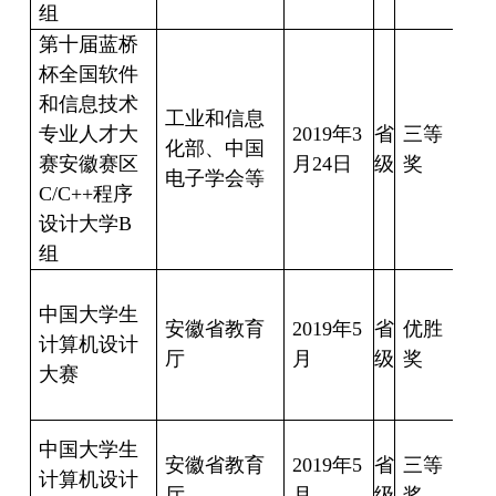
组
第十届蓝桥
杯全国软件
和信息技术
工业和信息
专业人才大
2019
年
3
省
三等
王
化部、中国
赛安徽赛区
月
24
日
级
奖
生
电子学会等
C/C++
程序
设计大学
B
组
黄
中国大学生
安徽省教育
2019
年
5
省
优胜
计算机设计
17
厅
月
级
奖
大赛
17
胡
中国大学生
安徽省教育
2019
年
5
省
三等
计算机设计
厅
月
级
奖
文