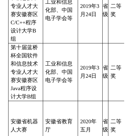
工业和信息
专业人才大
2019
年
3
省
二等
关
化部、中国
赛安徽赛区
月
24
日
级
奖
16
电子学会等
C/C++
程序
设计大学
B
组
第十届蓝桥
杯全国软件
和信息技术
工业和信息
2019
年
3
省
二等
李
专业人才大
化部、中国
月
24
日
级
奖
17
赛安徽赛区
电子学会等
Java
程序设
计大学
B
组
曹
甫
安徽省机器
安徽省教育
2020
年
省
二等
人大赛
厅
五月
级
奖
诚