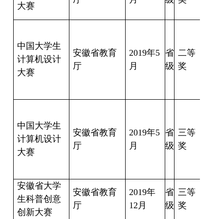
大赛
郭
彬
中国大学生
安徽省教育
2019
年
5
省
二等
计算机设计
厅
月
级
奖
枫
大赛
玉
张
森
中国大学生
安徽省教育
2019
年
5
省
三等
计算机设计
厅
月
级
奖
艳
大赛
丽
安徽省大学
安徽省教育
2019
年
省
三等
齐
生科普创意
厅
12
月
级
奖
军
创新大赛