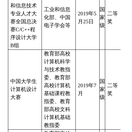
和信息技术
胡
工业和信息
国
专业人才大
2019
年
5
二等
朕
化部、中国
家
赛全国总决
月
25
日
奖
电子学会等
级
赛
C/C++
程
豪
序设计大学
B
组
教育部高校
计算机科学
与技术教指
郭
委、教育部
彬
中国大学生
国
高校计算机
2019
年
7
二等
计算机设计
家
基础课程教
月
奖
枫
大赛
级
指委、教育
部高校文科
玉
计算机基础
教指委