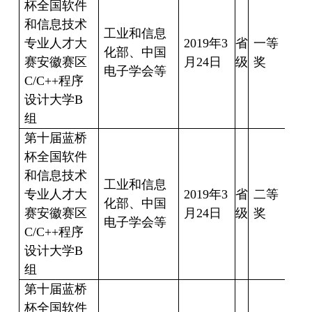
杯全国软件
和信息技术
工业和信息
专业人才大
2019
年
3
省
一等
朱
化部、中国
赛安徽赛区
月
24
日
级
奖
18
电子学会等
C/C++
程序
设计大学
B
组
第十届蓝桥
杯全国软件
和信息技术
工业和信息
专业人才大
2019
年
3
省
二等
姜
化部、中国
赛安徽赛区
月
24
日
级
奖
16
电子学会等
C/C++
程序
设计大学
B
组
第十届蓝桥
杯全国软件