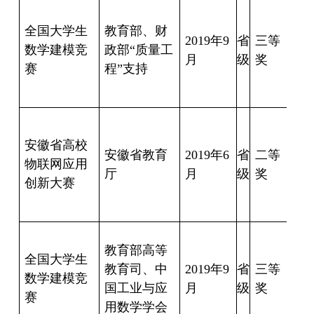
尤
豪
全国大学生
教育部、财
2019
年
9
省
三等
数学建模竞
政部
“
质量工
月
级
奖
毓
赛
程
”
支持
18
桂
春
安徽省高校
安徽省教育
2019
年
6
省
二等
物联网应用
厅
月
级
奖
宇
创新大赛
锋
王
教育部高等
影
全国大学生
教育司、中
2019
年
9
省
三等
常
数学建模竞
国工业与应
月
级
奖
畅
赛
用数学学会
许