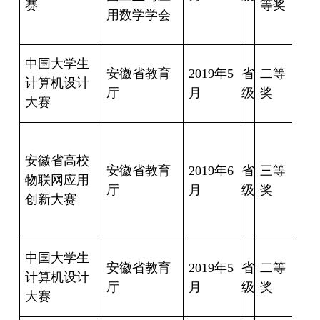
赛
等奖
用数学学会
群
俞
中国大学生
安徽省教育
2019
年
5
省
二等
勇
计算机设计
厅
月
级
奖
储
大赛
钰
宁
丹
安徽省高校
安徽省教育
2019
年
6
省
三等
物联网应用
厅
月
级
奖
乐
创新大赛
健
中国大学生
安徽省教育
2019
年
5
省
二等
周
计算机设计
厅
月
级
奖
波
大赛