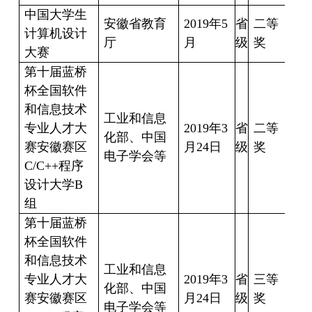
中国大学生
安徽省教育
2019
年
5
省
二等
计算机设计
胡
厅
月
级
奖
大赛
第十届蓝桥
杯全国软件
和信息技术
刘
工业和信息
专业人才大
2019
年
3
省
二等
龙
化部、中国
赛安徽赛区
月
24
日
级
奖
朱
电子学会等
C/C++
程序
慈
设计大学
B
组
第十届蓝桥
杯全国软件
董
和信息技术
迪
工业和信息
专业人才大
2019
年
3
省
三等
张
化部、中国
赛安徽赛区
月
24
日
级
奖
远
电子学会等