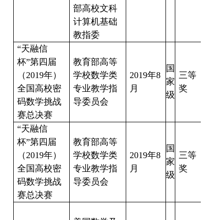
部高校文科
晨
计算机基础
教指委
“
天融信
杯
”
第四届
教育部高等
国
（
2019
年）
学校数学类
2019
年
8
三等
家
宫
全国高校密
专业教学指
月
奖
级
码数学挑战
导委员会
赛总决赛
“
天融信
杯
”
第四届
教育部高等
国
（
2019
年）
学校数学类
2019
年
8
三等
家
霍
全国高校密
专业教学指
月
奖
级
码数学挑战
导委员会
赛总决赛
周