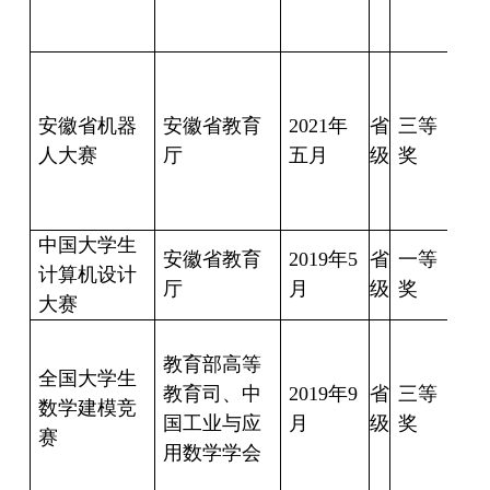
豪
唐
寰
安徽省机器
安徽省教育
2021
年
省
三等
人大赛
厅
五月
级
奖
成
朕
中国大学生
安徽省教育
2019
年
5
省
一等
时
计算机设计
厅
月
级
奖
格
大赛
吴
教育部高等
訢
全国大学生
教育司、中
2019
年
9
省
三等
数学建模竞
国工业与应
月
级
奖
憾
赛
用数学学会
巧