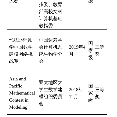
大赛
级
指委、教育
部高校文科
健
计算机基础
教指委
吴
“
认证杯
”
数
中国运筹学
伟
国
学中国数学
会计算机系
2019
年
4
三等
王
家
建模网络挑
统生物学分
月
奖
帆
级
战赛
会
宋
汝
吴
Asia and
亚太地区大
伟
Pacific
国
学生数学建
2018
年
三等
宋
Mathematical
家
模组织委员
12
月
奖
汝
Contest in
级
会
龙
Modeling
敏