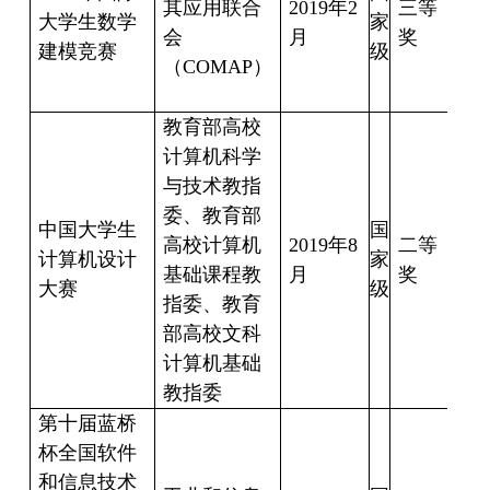
其应用联合
2019
年
2
三等
王
大学生数学
家
会
月
奖
霞
建模竞赛
级
（
COMAP
）
程
孝
教育部高校
计算机科学
与技术教指
委、教育部
俞
中国大学生
国
高校计算机
2019
年
8
二等
勇
计算机设计
家
基础课程教
月
奖
储
大赛
级
指委、教育
钰
部高校文科
计算机基础
教指委
第十届蓝桥
杯全国软件
和信息技术