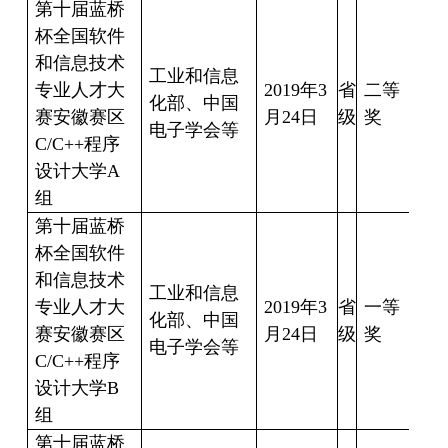
第十届蓝桥
杯全国软件
和信息技术
工业和信息
专业人才大
2019
年
3
省
二等
化部、中国
霍
赛安徽赛区
月
24
日
级
奖
电子学会等
C/C++
程序
设计大学
A
组
第十届蓝桥
杯全国软件
和信息技术
工业和信息
专业人才大
2019
年
3
省
一等
庞
化部、中国
赛安徽赛区
月
24
日
级
奖
16
电子学会等
C/C++
程序
设计大学
B
组
第十届蓝桥