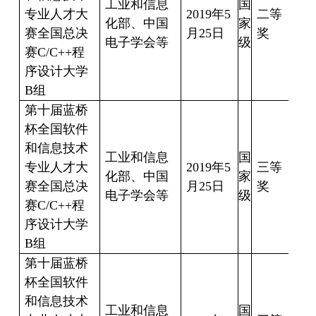
工业和信息
国
专业人才大
2019
年
5
二等
朱
化部、中国
家
赛全国总决
月
25
日
奖
18
电子学会等
级
赛
C/C++
程
序设计大学
B
组
第十届蓝桥
杯全国软件
和信息技术
工业和信息
国
专业人才大
2019
年
5
三等
徐
化部、中国
家
赛全国总决
月
25
日
奖
17
电子学会等
级
赛
C/C++
程
序设计大学
B
组
第十届蓝桥
杯全国软件
和信息技术
工业和信息
国