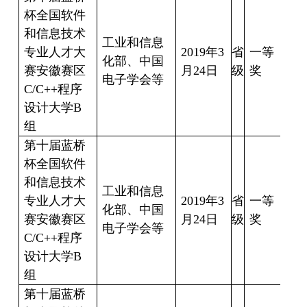
杯全国软件
和信息技术
工业和信息
专业人才大
2019
年
3
省
一等
徐
化部、中国
赛安徽赛区
月
24
日
级
奖
17
电子学会等
C/C++
程序
设计大学
B
组
第十届蓝桥
杯全国软件
和信息技术
工业和信息
专业人才大
2019
年
3
省
一等
曹
化部、中国
赛安徽赛区
月
24
日
级
奖
17
电子学会等
C/C++
程序
设计大学
B
组
第十届蓝桥