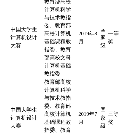
教育部高校
计算机科学
与技术教指
甄
委、教育部
禅
中国大学生
国
高校计算机
2019
年
8
一等
周
计算机设计
家
基础课程教
月
奖
兵
大赛
级
指委、教育
匡
部高校文科
阳
计算机基础
教指委
教育部高校
计算机科学
与技术教指
甄
委、教育部
禅
中国大学生
国
高校计算机
2019
年
7
三等
邵
计算机设计
家
基础课程教
月
奖
冉
大赛
级
指委、教育
李