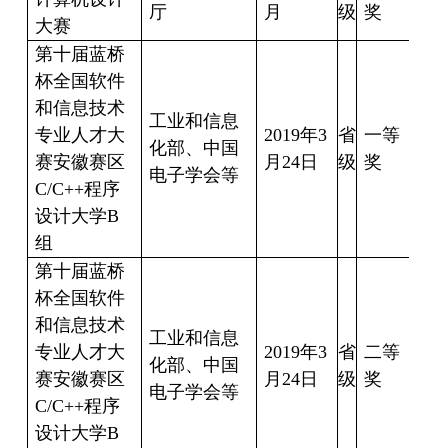
厅
月
级
奖
大赛
第十届蓝桥
杯全国软件
和信息技术
胡
工业和信息
专业人才大
2019
年
3
省
一等
朕
化部、中国
赛安徽赛区
月
24
日
级
奖
电子学会等
C/C++
程序
豪
设计大学
B
组
第十届蓝桥
杯全国软件
和信息技术
工业和信息
专业人才大
2019
年
3
省
二等
桂
化部、中国
赛安徽赛区
月
24
日
级
奖
春
电子学会等
C/C++
程序
设计大学
B