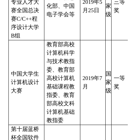
专业人才大
2019
年
5
三等
曹
化部、中国
家
赛全国总决
月
25
日
奖
17
电子学会等
级
赛
C/C++
程
序设计大学
B
组
教育部高校
计算机科学
与技术教指
委、教育部
曹
中国大学生
国
高校计算机
2019
年
7
一等
城
计算机设计
家
基础课程教
月
奖
曹
大赛
级
指委、教育
甫
部高校文科
计算机基础
教指委
第十届蓝桥
杯全国软件