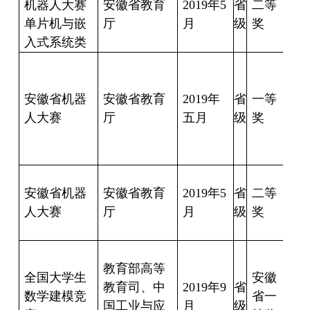
机器人大赛
安徽省教育
2019
年
5
省
二等
锋
单片机与嵌
厅
月
级
奖
王
入式系统类
乐
朱
阳
安徽省机器
安徽省教育
2019
年
省
一等
人大赛
厅
五月
级
奖
宏
彬
方
安徽省机器
安徽省教育
2019
年
5
省
二等
烨
人大赛
厅
月
级
奖
张
储
教育部高等
茹
全国大学生
安徽
教育司、中
2019
年
9
省
数学建模竞
省一
国工业与应
月
级
丹