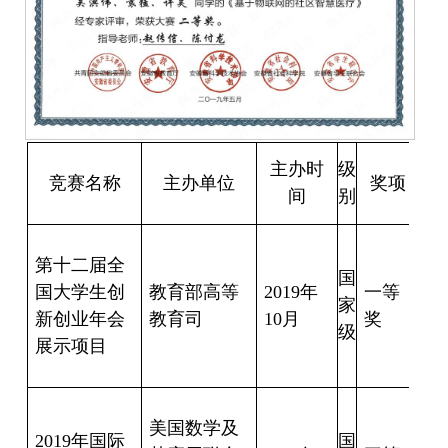
主办时
级
竞赛名称
主办单位
奖项
间
别
尤
第十二届全
月
国
国大学生创
教育部高等
2019
年
一等
方
家
新创业年会
教育司
10
月
奖
月
级
展示项目
于
凤
张
美国数学及
文
2019
年国际
国