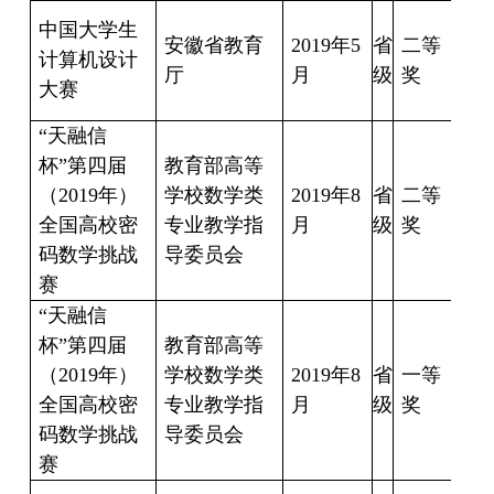
中国大学生
章
安徽省教育
2019
年
5
省
二等
计算机设计
伟
厅
月
级
奖
大赛
蔡
“
天融信
杯
”
第四届
教育部高等
刘
（
2019
年）
学校数学类
2019
年
8
省
二等
李
全国高校密
专业教学指
月
级
奖
平
码数学挑战
导委员会
姜
赛
“
天融信
宫
杯
”
第四届
教育部高等
帅
（
2019
年）
学校数学类
2019
年
8
省
一等
霍
全国高校密
专业教学指
月
级
奖
橙
码数学挑战
导委员会
计
赛