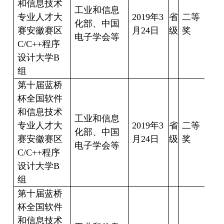
和信息技术
工业和信息
专业人才大
2019
年
3
省
二等
何
化部、中国
赛安徽赛区
月
24
日
级
奖
16
电子学会等
C/C++
程序
设计大学
B
组
第十届蓝桥
杯全国软件
和信息技术
工业和信息
专业人才大
2019
年
3
省
二等
朱
化部、中国
赛安徽赛区
月
24
日
级
奖
17
电子学会等
C/C++
程序
设计大学
B
组
第十届蓝桥
杯全国软件
和信息技术