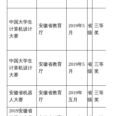
倩
田
宝
中国大学生
安徽省教育
2019
年
5
省
三等
任
计算机设计
厅
月
级
奖
鹏
大赛
李
豪
苏
中国大学生
鹏
安徽省教育
2019
年
5
省
三等
计算机设计
胡
厅
月
级
奖
大赛
漫
卫
桂
安徽省机器
安徽省教育
2019
年
省
三等
春
人大赛
厅
五月
级
奖
2019
安徽省
史