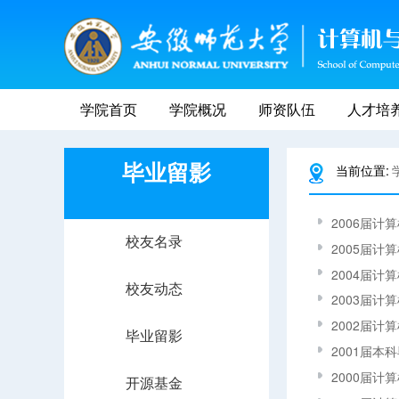
学院首页
学院概况
师资队伍
人才培
毕业留影
当前位置:
2006届
校友名录
2005届计
2004届计
校友动态
2003届计
2002届计
毕业留影
2001届本
2000届计
开源基金