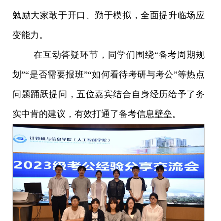
勉励大家敢于开口、勤于模拟，全面提升临场应
变能力。
在
互动答疑环节
，
同学们
围绕
“备考周期
规
划
”“是否需要报班”“如何
看待
考研与考公
”等
热点
问题踊跃提问，五位嘉宾结合自身经历给予了务
实中肯的建议，有效打通了备考信息壁垒。