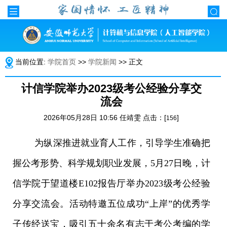
当前位置:
学院首页
>>
学院新闻
>> 正文
计信学院举办2023级考公经验分享交
流会
2026年05月28日 10:56 任靖雯 点击：[
]
156
为纵深推进就业育人工作，引导
学生
准确把
握公考形势、科学规划职业发展，
5月27日晚，计
信学院于望道楼E102报告厅举办2023级考公经验
分享交流会。活动特邀五位成功“上岸”的优秀
学
子
传经送宝，吸引
五十
余名有志于考公考编的学