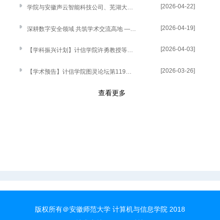
[2026-04-22]
学院与安徽声云智能科技公司、芜湖大数据建设投资运营有限公司举行交流研讨会
[2026-04-19]
深耕数字安全领域 共筑学术交流高地 —安徽师范大学计算机与信息学院（人工智能学院）联合举办第五届网络大数据与信息安全会议
[2026-04-03]
【学科振兴计划】计信学院许勇教授等人“Inferring Targets from Calibrated Hesitations via Mutual Information Maximization in Multi-Behavior Recommendation”论文被数据挖掘领域CCF A类顶级国际会议ACM SIGIR Conference on Research and Development in Information Retrieval (简称:SIGIR 2026)全文接收
[2026-03-26]
【学术预告】计信学院图灵论坛第119讲：基于物理层感知的隐藏无线摄像头定位
查看更多
版权所有＠安徽师范大学 计算机与信息学院 2018