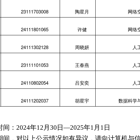
23111703008
陶星月
网络
24111801065
许健
网络
24111302128
周晓妍
人
23111101053
王春燕
人
24110802054
吕安奕
人
24111202037
胡星宇
数据科学
间：2024年12月30日—2025年1月1日
期间，对以上公示情况如有异议，请向计算机与