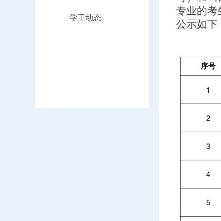
专业的考
学工动态
公示如下
序号
1
2
3
4
5