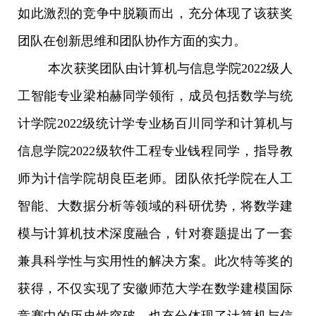
如此激烈的竞争中脱颖而出，充分体现了
该获奖
团队在创新思维和团队协作方面的实力。
本次获奖团队由计算机与信息学院2022级人
工智能专业梁柏赫同学领衔，成员包括数学与统
计学院2022级统计学专业杨百川同学和计算机与
信息学院2022级软件工程专业钱程同学，指导教
师为计信学院胡良臣老师。团队依托学院在人工
智能、大数据分析等领域的科研优势，将数学建
模与计算机技术深度融合，针对赛题提出了一套
兼具科学性与实用性的解决方案。此次特等奖的
获得，不仅实现了安徽师范大学在数学建模国际
竞赛中的历史性突破，也充分体现了计算机与信