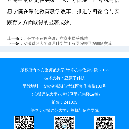
息学院在深化教育教学改革、推进学科融合与实
践育人方面取得的显著成效。
上一条：
计信学子在程序设计竞赛中屡获殊荣
下一条：
安徽财经大学管理科学与工程学院来学院调研交流
版权所有＠安徽师范大学 计算机与信息学院 2018
技术支持：
亚原子科技
学院地址：安徽省芜湖市弋江区九华南路189号
（安徽师范大学花津校区学苑南楼1#楼)
邮编：241003
单位：安徽师范大学计算机与信息学院