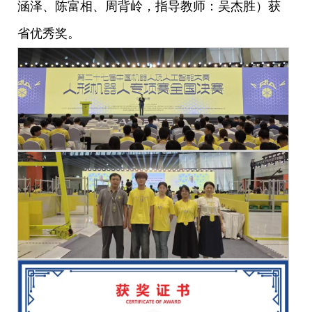
涵泽、陈富相、周背岭，指导教师：吴杰胜）获
省优秀奖。