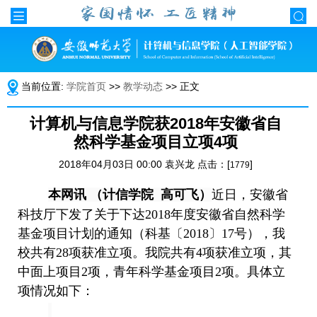
当前位置:
学院首页
>>
教学动态
>> 正文
计算机与信息学院获2018年安徽省自
然科学基金项目立项4项
2018年04月03日 00:00 袁兴龙 点击：[
]
1779
本网讯 （计信学院
高可飞）
近日，安徽省
科技厅下发了关于下达
2018
年度安徽省自然科学
基金项目计划的通知（科基
〔
2018
〕
17
号
），我
校共有
28
项获准立项。我院共有
4
项获准立项，其
中面上项目
2
项，青年科学基金项目
2
项。具体立
项情况如下：