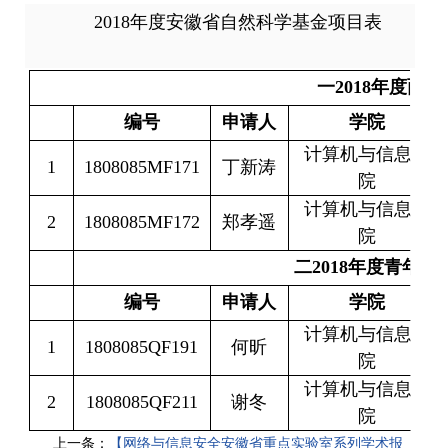
2018
年度安徽省自然科学基金项目表
一
2018
年度面上
编号
申请人
学院
计算机与信息学
1
1808085MF171
丁新涛
院
计算机与信息学
2
1808085MF172
郑孝遥
院
二
2018
年度青年科
编号
申请人
学院
计算机与信息学
1
1808085QF191
何昕
院
计算机与信息学
2
1808085QF211
谢冬
院
上一条：
【网络与信息安全安徽省重点实验室系列学术报