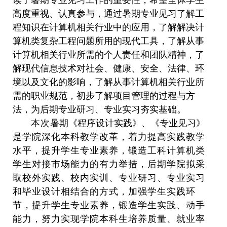
读了
暑期专业见习工作
的重要性，希望
全体学生
高度重视、认真参与，通过暑期专业见习
了解工
程知识在计算机相关行业中的应用，了解解决计
算机类复杂工程问题所用
的
现代工具，了解从事
计算机相关行业所需的个人责任和团队精神，了
解现代信息技术对社会、健康、安全、法律、环
境以及文化的影响，了解从事计算机相关行业所
需的职业规范，初步了解项目管理的过程与方
法，
为后期专业研习、专业实习夯实基础。
本次
暑期《程序设计实践》、《专业见习》
是学院
深化本科教学改革，着力提高
实践
教学
水平，提升学生专业素养，锻造
工科
计算机类
学生
对接市场能力
的有力举措
，
后期
学院拟采
取
校外实践
、
校内实训、专业研习、专业实习
和
毕业设计相结合的方式，加强学生
实践
环
节，提升学生专业素养，锻造
学生实践、动手
能力，
努力实现
学院
本科生
培养质量、
就业率