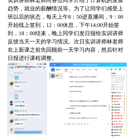
实训讲师
林老师
向各位同学介绍了计算机的发展
趋势，就业的薪酬情况等。
为了让同学们感受上
班以后的状态，每天上午
8
：
50
进直播间，
9
：
00
开始线上签到，
12
：
00
休息，下午
14:00
开始签
到，
18
：
00
结束，晚上同学们发日报给实训讲师
反馈当天一天的学习情况。次日实训讲师林老师
在上新课之前先回顾前一天学习内容，然后针对
日报进行课程调整。