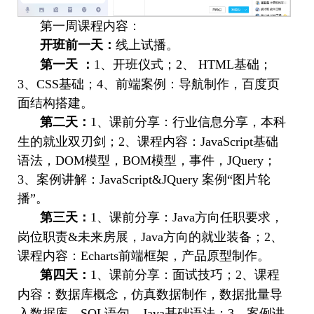
第一周课程内容：
开班前一天：
线上试播。
第一天 ：
1
、开班仪式；
2
、
HTML
基础；
3
、
CSS
基础；
4
、前端案例：导航制作，百度页
面结构搭建。
第二天：
1
、课前分享：行业信息分享，本科
生的就业双刃剑；
2
、课程内容：
JavaScript
基础
语法，
DOM
模型，
BOM
模型，事件，
JQuery
；
3
、案例讲解：
JavaScript&JQuery
案例“图片轮
播”。
第三天：
1
、课前分享：
Java
方向任职要求，
岗位职责
&
未来房展，
Java
方向的就业装备；
2
、
课程内容：
Echarts
前端框架，产品原型制作。
第四天：
1
、课前分享：面试技巧；
2
、课程
内容：数据库概念，仿真数据制作，数据批量导
入数据库，
SQL
语句，
Java
基础语法；
3
、案例讲