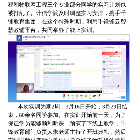
程和物联网工程三个专业部分同学的实习计划也
被打乱了。计信学院及时调整实习安排，携手千
锋教育集团，在这个特殊时期，利用千锋锋云智
慧教辅平台，共同举办了线上实训。
本次实训为期
2
周，
3
月
16
日开始，
3
月
29
日结
束，
80
余名同学参加。
在实训开始前一天，为了
保证学员能够顺利听课，预演了下线上教学，千
锋教育部门负责人朱老师主持了开班典礼，然后