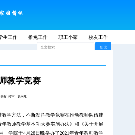
学生工作
2026年8月9日 AM 12:48:57
推免工作
职工小家
联系我们
校友工作
师大首页
教师教学竞赛
：接标
终审：袁兴龙
进教学方法，不断发挥教学竞赛在推动教师队伍建
青年教师教学基本功大赛实施办法》和《关于开展
神，学院于
4
月
28
日晚举办了
2021
年青年教师教学