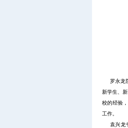
罗永龙
新学生、新
校的经验，
工作。
袁兴龙