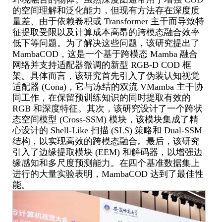
的空间理解和泛化能力，但现有方法存在深度质
量差、由于依赖卷积或
Transformer
主干而导致特
征提取受限以及计算成本高昂的跨模态融合效率
低下等问题。为了解决这些问题，该研究提出了
MambaCOD
，这是一个基于跨模态
Mamba
融合
网络并支持适配器微调的新型
RGB-D COD
框
架。具体而言，该研究首先引入了伪装认知视觉
适配器
(Cona)
，它与冻结的双流
VMamba
主干协
同工作，在保留预训练知识的同时提取有效的
RGB
和深度特征。其次，该研究设计了一个跨状
态空间模型
(Cross-SSM)
模块，该模块集成了精
心设计的
Shell-Like
扫描
(SLS)
策略和
Dual-SSM
结构，以实现高效的跨模态融合。最后，该研究
引入了边缘提取模块
(EEM)
和解码器，以增强边
缘感知和多尺度预测能力。在四个基准数据集上
进行的大量实验表明，
MambaCOD
达到了最佳性
能。