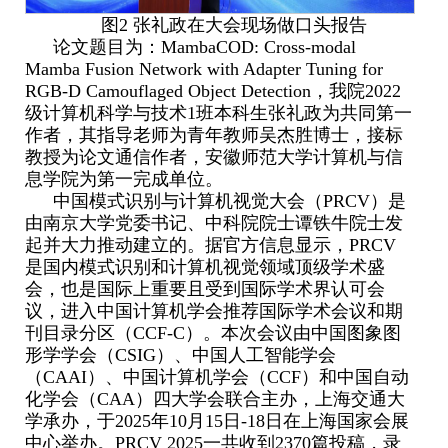
图
2
张礼政在大会现场做口头报告
论文题目为：
MambaCOD: Cross-modal
Mamba Fusion Network with Adapter Tuning for
RGB-D Camouflaged Object Detection
，我院
2022
级计算机科学与技术
1
班本科生张礼政为共同第一
作者，其指导老师为青年教师吴杰胜博士，接标
教授为论文通信作者，安徽师范大学计算机与信
息学院为第一完成单位。
中国模式识别与计算机视觉大会（
PRCV
）是
由南京大学党委书记、中科院院士谭铁牛院士发
起并大力推动建立的。据官方信息显示，
PRCV
是国内模式识别和计算机视觉领域顶级学术盛
会，也是国际上重要且受到国际学术界认可会
议，进入中国计算机学会推荐国际学术会议和期
刊目录分区（
CCF-C
）。本次会议由中国图象图
形学学会（
CSIG
）、中国人工智能学会
（
CAAI
）、中国计算机学会（
CCF
）和中国自动
化学会（
CAA
）四大学会联合主办，上海交通大
学承办，于
2025
年
10
月
15
日
-18
日在上海国家会展
中心举办。
PRCV 2025
一共收到
2370
篇投稿，录