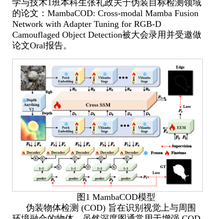
学与技术
1
班本科生张礼政关于伪装目标检测领域
的论文：
MambaCOD: Cross-modal Mamba Fusion
Network with Adapter Tuning for RGB-D
Camouflaged Object Detection
被大会录用并受邀做
论文
Oral
报告。
图
1 MambaCOD
模型
伪装物体检测
(COD)
旨在识别视觉上与周围
环境融合的物体。虽然深度图通常用于增强
COD